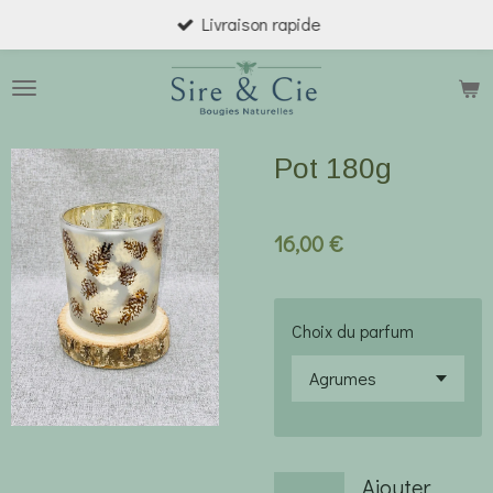
Livraison rapide
Passer
au
contenu
principal
Pot 180g
16,00 €
Choix du parfum
Ajouter