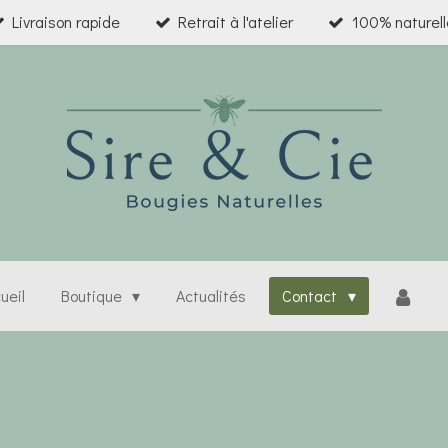
Livraison rapide
Retrait à l'atelier
100% naturell
ueil
Boutique
Actualités
Contact