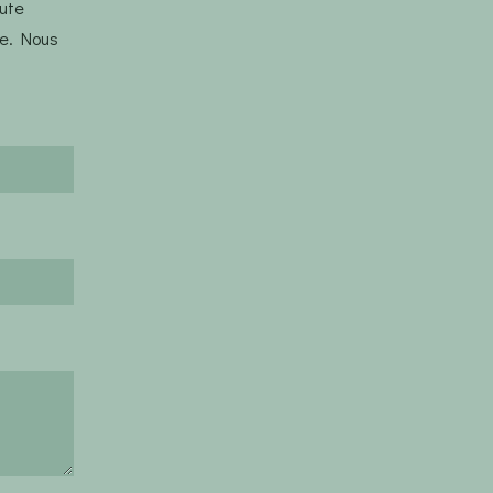
oute
re. Nous