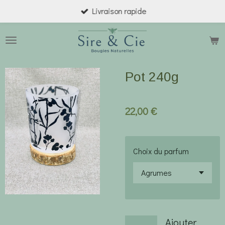
Livraison rapide
Passer
au
contenu
principal
Pot 240g
22,00 €
Choix du parfum
Ajouter