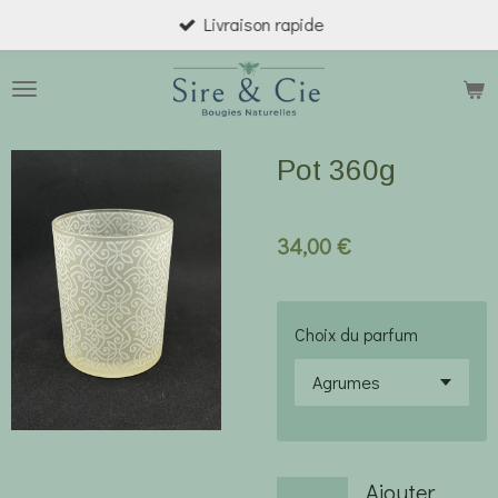
Livraison rapide
Passer
au
contenu
principal
Pot 360g
34,00 €
Choix du parfum
Ajouter